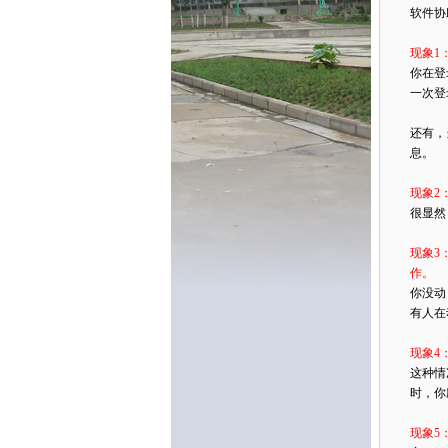
软件协
现象1
你在登
一次登
还有，
息。
现象2
很显然
现象3
作。
你没动
有人在
现象4
这种情
时，你
现象5