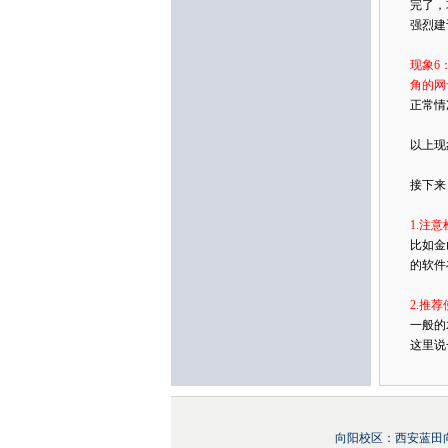
完了，
强烈建
现象6
角的网
正常情
以上现
接下来
1.注
比如金
的软件
2.推
一般的
这里说
向阳校区：西安蓝田向阳1