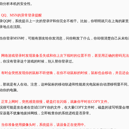
助分析本机的安全性。
：QQ、MSN的异常登录提醒
录QQ时，系统提示上一次的登录IP和你完全不相干。比如，你明明就只在上海的家里
录地点在沈阳。
当你登录MSN时，可能有朋友给你发消息，问你刚发了什么，你却很清楚自己从未给
：网络游戏登录时发现装备丢失或和你上次下线时的位置不符，甚至用正确的密码无
，你没有登录这个游戏的时候，别人替你登录过。
：有时会突然发现你的鼠标不听使唤，在你不动鼠标的时候，鼠标也会移动，并且还
，那就是有人在动。注意，这种鼠标的移动轨迹和性能差光电鼠标自动漂移明显不同
动你的电脑。
：正常上网时，突然感觉很慢，硬盘灯在闪烁，就象你平时在COPY文件。
况很可能是攻击者在尝试COPY你的文件，在大量COPY文件时，磁盘的读写明显会
应该毫不犹豫地拔掉网线，立即检查你的系统进程是否异常。
：当你准备使用摄像头时，系统提示，该设备正在使用中。