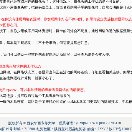
攻击者已经在盗用你的摄像头了，这种情况下，摄像头的工作状态是不可见的。
议你不用摄像头时，把镜头给盖上，攻击者看到黑乎乎的影像时，自然会明白是什么
：在你没有使用网络资源时，你发现网卡灯在不停闪烁。如果你设定为连接后显示状
卡图标在闪。
况下，当你少用或不用网络资源时，网卡的闪烁会不明显，通过网络传递的数据流量
象，基本是主观感觉，并不十分准确，但需要提醒您注意。
，我们可以借助一些软件来观察网络活动情况，以检查系统是否被入侵。
意检查防火墙软件的工作状态
山网镖。在网络状态页，会显示当前正在活动的网络连接，仔细查看相关连接。如果
在连接到远程计算机，就要小心了。
荐使用tcpview，可以非常清晰的查看当前网络的活动状态。
木马连接，是可以通过这个工具查看到结果的。
一般的木马连接，是区别于某些精心构造的rootkit木马采用更高明的隐藏技术，不易
版权所有
©
西安华西专修大学 联系电话：(029)82817400 (0917)5796118
9号 邮编：710500 红河校区：陕西宝鸡眉县红河谷 邮编：722307 陕ICP备12003988